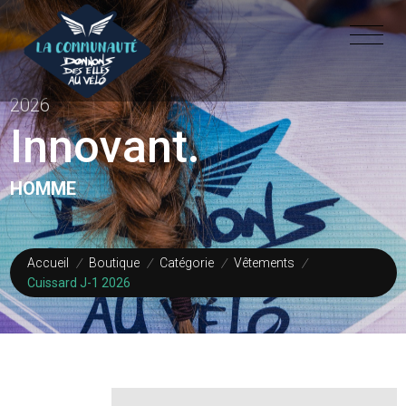
2026
Innovant.
HOMME
Accueil
/
Boutique
/
Catégorie
/
Vêtements
/
Cuissard J-1 2026