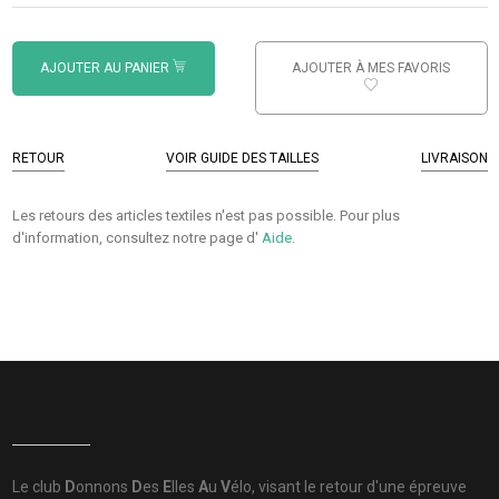
AJOUTER AU PANIER
AJOUTER À MES FAVORIS
RETOUR
VOIR GUIDE DES TAILLES
LIVRAISON
Les retours des articles textiles n'est pas possible. Pour plus
d'information, consultez notre page d'
Aide
.
Le club
D
onnons
D
es
E
lles
A
u
V
élo, visant le retour d'une épreuve