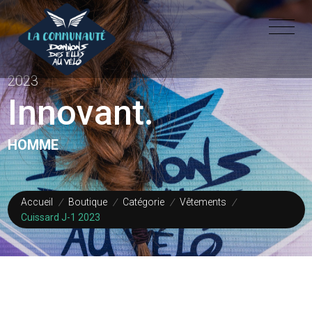
2023
Innovant.
HOMME
Accueil
/
Boutique
/
Catégorie
/
Vêtements
/
Cuissard J-1 2023