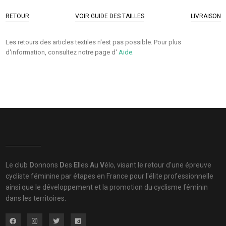
RETOUR
VOIR GUIDE DES TAILLES
LIVRAISON
Les retours des articles textiles n'est pas possible. Pour plus
d'information, consultez notre page d'
Aide
.
Le club
D
onnons
D
es
E
lles
A
u
V
élo, visant le retour d'une épreuve
cycliste féminine par étapes en France pour l'élite professionnelle
ainsi que le développement et la promotion du cyclisme féminin
dans les territoires.