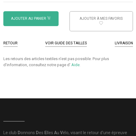
AJOUTER AU PANIER
AJOUTER À MES FAVORIS
RETOUR
VOIR GUIDE DES TAILLES
LIVRAISON
Les retours des articles textiles n'est pas possible. Pour plus
d'information, consultez notre page d'
Aide
.
Le club
D
onnons
D
es
E
lles
A
u
V
élo, visant le retour d'une épreuve