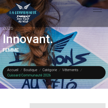
2026
Innovant.
FEMME
Accueil
/
Boutique
/
Catégorie
/
Vêtements
/
Cuissard Communauté 2026