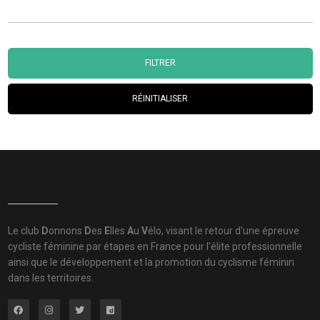
FILTRER
RÉINITIALISER
Le club
D
onnons
D
es
E
lles
A
u
V
élo, visant le retour d'une épreuve
cycliste féminine par étapes en France pour l'élite professionnelle
ainsi que le développement et la promotion du cyclisme féminin
dans les territoires.