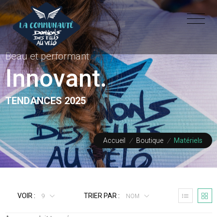
Beau et performant
Innovant.
TENDANCES 2025
Accueil
/
Boutique
/
Matériels
VOIR :
TRIER PAR :
9
NOM