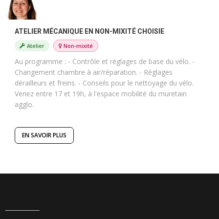
ATELIER MÉCANIQUE EN NON-MIXITÉ CHOISIE
Atelier
Non-mixité
Au programme : - Contrôle et réglages de base du vélo. -
Changement chambre à air/réparation. - Réglages
dérailleurs et freins. - Conseils pour le nettoyage du vélo.
Venez entre 17 et 19h, à l'espace mobilité du muretain
agglo.
EN SAVOIR PLUS