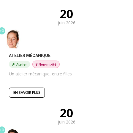
20
juin 2026
+0
ATELIER MÉCANIQUE
Atelier
Non-mixité
Un atelier mécanique, entre filles
EN SAVOIR PLUS
20
juin 2026
+0