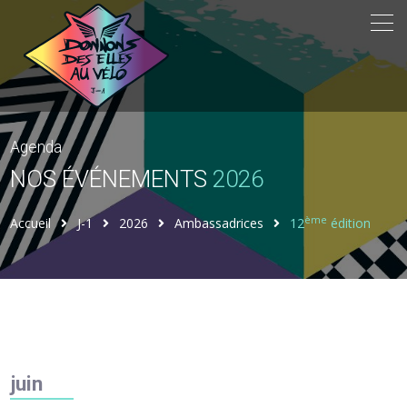
Agenda
NOS ÉVÉNEMENTS
2026
ème
Accueil
J-1
2026
Ambassadrices
12
édition
juin